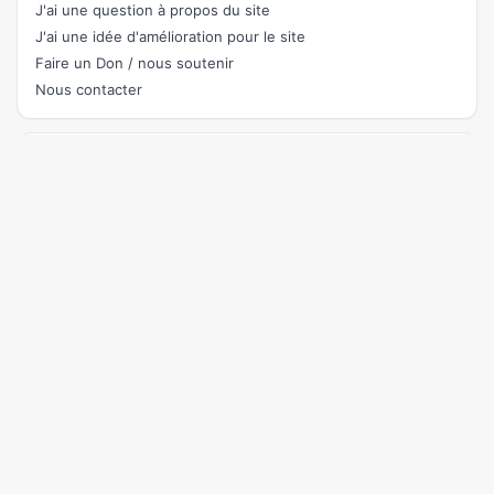
J'ai une question à propos du site
J'ai une idée d'amélioration pour le site
Faire un Don / nous soutenir
Nous contacter
Rejoignez le chat
pour parler du site et aider à son amélioration ou demander
de l'aide.