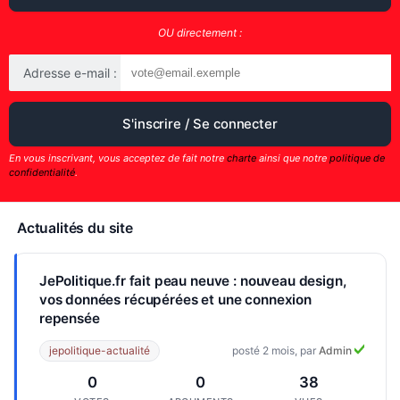
OU directement :
Adresse e-mail :
En vous inscrivant, vous acceptez de fait notre
charte
ainsi que notre
politique de
confidentialité
.
Actualités du site
JePolitique.fr fait peau neuve : nouveau design,
vos données récupérées et une connexion
repensée
jepolitique-actualité
posté 2 mois, par
Admin
0
0
38