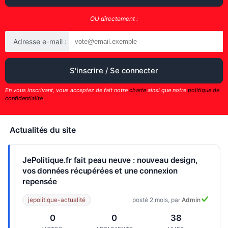
OU directement :
Adresse e-mail :
En vous inscrivant, vous acceptez de fait notre
charte
ainsi que notre
politique de
confidentialité
.
Actualités du site
JePolitique.fr fait peau neuve : nouveau design,
vos données récupérées et une connexion
repensée
jepolitique-actualité
posté 2 mois, par
Admin
0
0
38