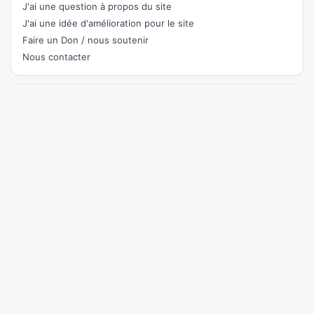
J'ai une question à propos du site
J'ai une idée d'amélioration pour le site
Faire un Don / nous soutenir
Nous contacter
Rejoignez le chat
pour parler du site et aider à son amélioration ou demander
de l'aide.