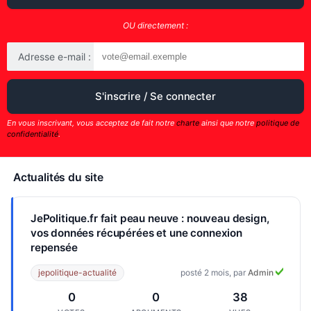
OU directement :
Adresse e-mail :
En vous inscrivant, vous acceptez de fait notre
charte
ainsi que notre
politique de
confidentialité
.
Actualités du site
JePolitique.fr fait peau neuve : nouveau design,
vos données récupérées et une connexion
repensée
jepolitique-actualité
posté 2 mois, par
Admin
0
0
38