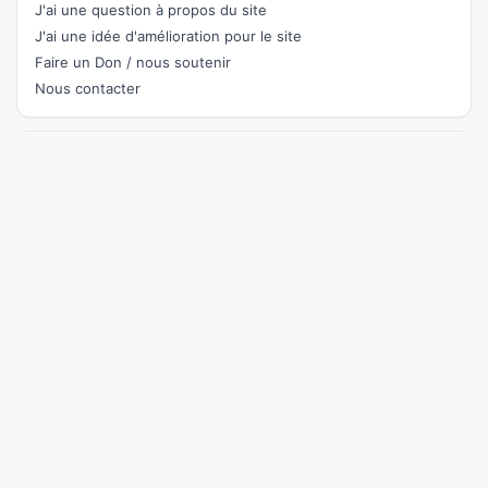
J'ai une question à propos du site
J'ai une idée d'amélioration pour le site
Faire un Don / nous soutenir
Nous contacter
Rejoignez le chat
pour parler du site et aider à son amélioration ou demander
de l'aide.