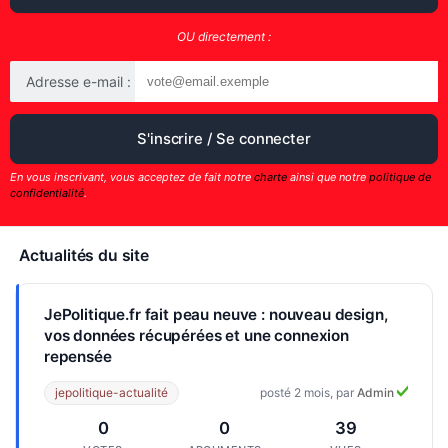
OU directement :
Adresse e-mail :
En vous inscrivant, vous acceptez de fait notre
charte
ainsi que notre
politique de
confidentialité
.
Actualités du site
JePolitique.fr fait peau neuve : nouveau design,
vos données récupérées et une connexion
repensée
jepolitique-actualité
posté 2 mois, par
Admin
0
0
39