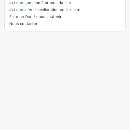
J'ai une question à propos du site
J'ai une idée d'amélioration pour le site
Faire un Don / nous soutenir
Nous contacter
Rejoignez le chat
pour parler du site et aider à son amélioration ou demander
de l'aide.