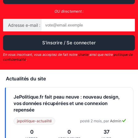
OU directement :
Adresse e-mail :
En vous inscrivant, vous acceptez de fait notre
charte
ainsi que notre
politique de
confidentialité
.
Actualités du site
JePolitique.fr fait peau neuve : nouveau design,
vos données récupérées et une connexion
repensée
jepolitique-actualité
posté 2 mois, par
Admin
0
0
37