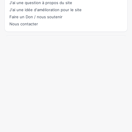
J'ai une question à propos du site
J'ai une idée d'amélioration pour le site
Faire un Don / nous soutenir
Nous contacter
Rejoignez le chat
pour parler du site et aider à son amélioration ou demander
de l'aide.