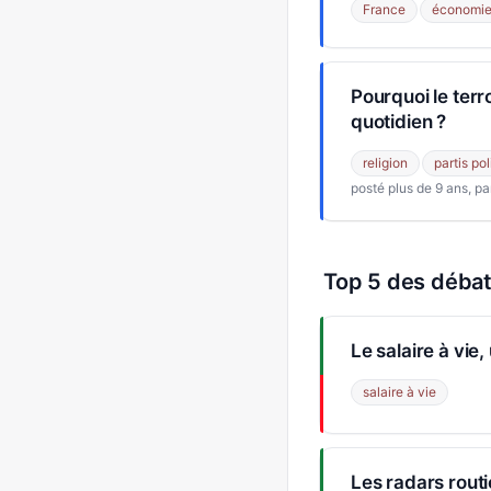
France
économi
Pourquoi le terr
quotidien ?
religion
partis pol
posté plus de 9 ans, pa
Top 5 des déba
Le salaire à vie,
salaire à vie
Les radars routi