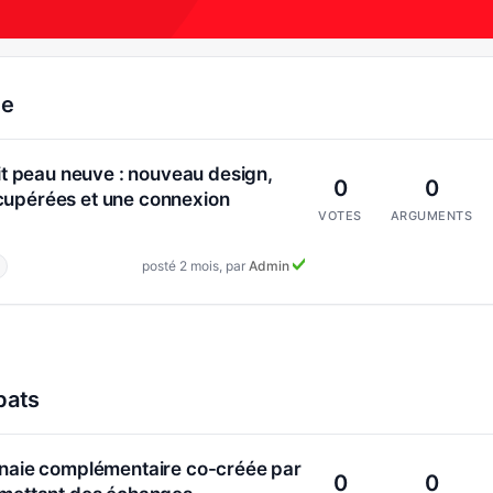
te
ait peau neuve : nouveau design,
0
0
cupérées et une connexion
VOTES
ARGUMENTS
posté 2 mois, par
Admin
bats
nnaie complémentaire co-créée par
0
0