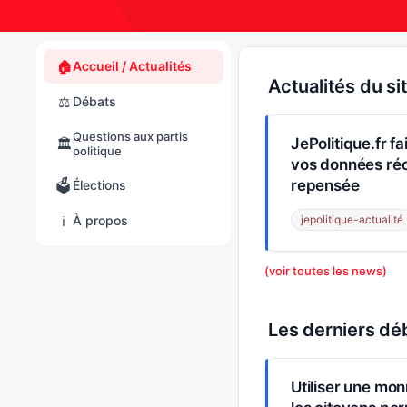
🏠
Accueil / Actualités
Actualités du si
⚖️
Débats
Questions aux partis
JePolitique.fr f
🏛️
politique
vos données ré
repensée
🗳️
Élections
ℹ️
À propos
jepolitique-actualité
(voir toutes les news)
Les derniers dé
Utiliser une mo