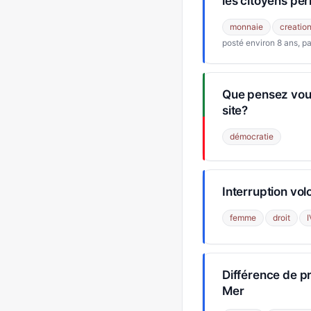
les citoyens pe
monnaie
creatio
posté environ 8 ans, pa
Que pensez vous
site?
démocratie
Interruption vol
femme
droit
Différence de pr
Mer